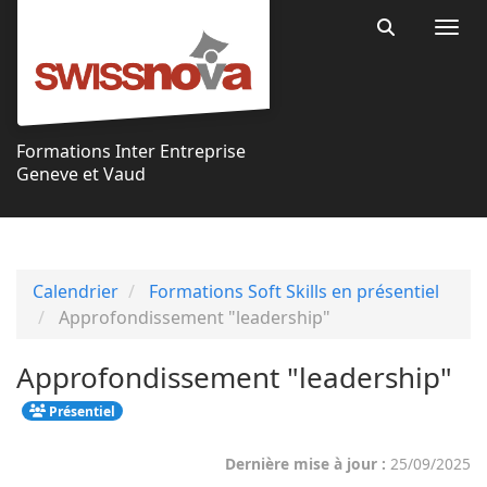
Aller au menu principal
Aller au contenu principal
Personnaliser l'interface
Togg
Rechercher 
Formations Inter Entreprise
Geneve et Vaud
Calendrier
Formations Soft Skills en présentiel
Approfondissement "leadership"
Approfondissement "leadership"
Présentiel
Dernière mise à jour :
25/09/2025